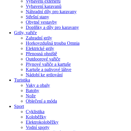
Vybavení exteriéru
Vybavení karavanů
Náhradní díly pro karavany
Střešní stany
Obytné vestavby
Doplňky a díly pro karavany
Grily, vařiče
Zahradní grily
Horkovzdušná trouba Omnia
Elektrické grily
Přenosná ohniště
Outdoorové vařiče
Plynové vařiče a kartuše
Kartuše a palivové láhve
Nádobí ke grilování
Turistika
Vaky a obaly
Batohy
Nože
Oblečení a móda
Sport
Cyklistika
Koloběžky
Elektrokoloběžky
Vodní sporty