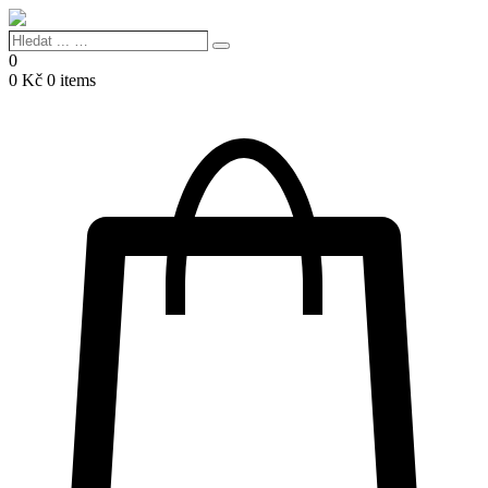
Hledat
Search
...
0
…
0
Kč
0 items