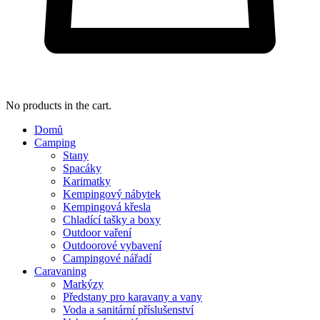
No products in the cart.
Domů
Camping
Stany
Spacáky
Karimatky
Kempingový nábytek
Kempingová křesla
Chladící tašky a boxy
Outdoor vaření
Outdoorové vybavení
Campingové nářadí
Caravaning
Markýzy
Předstany pro karavany a vany
Voda a sanitární příslušenství