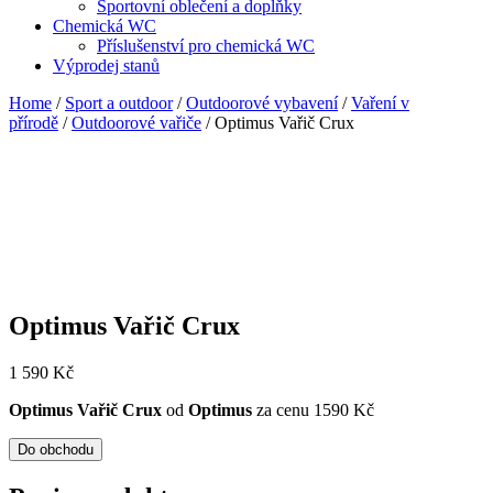
Sportovní oblečení a doplňky
Chemická WC
Příslušenství pro chemická WC
Výprodej stanů
Home
/
Sport a outdoor
/
Outdoorové vybavení
/
Vaření v
přírodě
/
Outdoorové vařiče
/ Optimus Vařič Crux
Optimus Vařič Crux
1 590
Kč
Optimus Vařič Crux
od
Optimus
za cenu 1590 Kč
Do obchodu