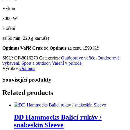
Výkon
3000 W
Hoření
až 60 min (220 g kartuše)
Optimus Vařič Crux
od
Optimus
za cenu 1590 Kč
SKU:
OP-8016273
Categories:
Outdoorové vařiče
,
Outdoorové
vybavení
,
Sport a outdoor
,
Vaření v přírodě
Výrobce:
Optimus
Související produkty
Related products
DD Hammocks Balící rukáv /
snakeskin Sleeve