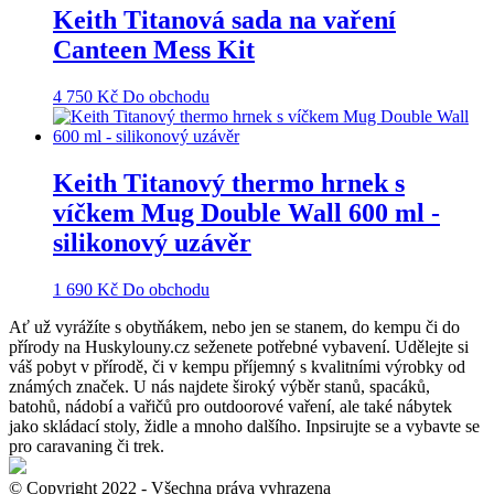
Keith Titanová sada na vaření
Canteen Mess Kit
4 750
Kč
Do obchodu
Keith Titanový thermo hrnek s
víčkem Mug Double Wall 600 ml -
silikonový uzávěr
1 690
Kč
Do obchodu
Ať už vyrážíte s obytňákem, nebo jen se stanem, do kempu či do
přírody na Huskylouny.cz seženete potřebné vybavení. Udělejte si
váš pobyt v přírodě, či v kempu příjemný s kvalitními výrobky od
známých značek. U nás najdete široký výběr stanů, spacáků,
batohů, nádobí a vařičů pro outdoorové vaření, ale také nábytek
jako skládací stoly, židle a mnoho dalšího. Inpsirujte se a vybavte se
pro caravaning či trek.
© Copyright 2022 - Všechna práva vyhrazena