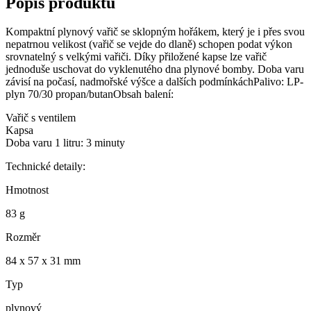
Popis produktu
Kompaktní plynový vařič se sklopným hořákem, který je i přes svou
nepatrnou velikost (vařič se vejde do dlaně) schopen podat výkon
srovnatelný s velkými vařiči. Díky přiložené kapse lze vařič
jednoduše uschovat do vyklenutého dna plynové bomby. Doba varu
závisí na počasí, nadmořské výšce a dalších podmínkáchPalivo: LP-
plyn 70/30 propan/butanObsah balení:
Vařič s ventilem
Kapsa
Doba varu 1 litru: 3 minuty
Technické detaily:
Hmotnost
83 g
Rozměr
84 x 57 x 31 mm
Typ
plynový