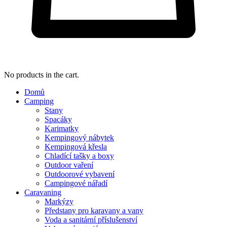
No products in the cart.
Domů
Camping
Stany
Spacáky
Karimatky
Kempingový nábytek
Kempingová křesla
Chladící tašky a boxy
Outdoor vaření
Outdoorové vybavení
Campingové nářadí
Caravaning
Markýzy
Předstany pro karavany a vany
Voda a sanitární příslušenství