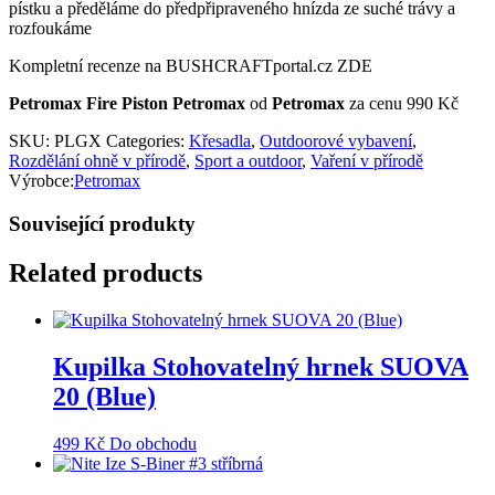
pístku a předěláme do předpřipraveného hnízda ze suché trávy a
rozfoukáme
Kompletní recenze na BUSHCRAFTportal.cz ZDE
Petromax Fire Piston Petromax
od
Petromax
za cenu 990 Kč
SKU:
PLGX
Categories:
Křesadla
,
Outdoorové vybavení
,
Rozdělání ohně v přírodě
,
Sport a outdoor
,
Vaření v přírodě
Výrobce:
Petromax
Související produkty
Related products
Kupilka Stohovatelný hrnek SUOVA
20 (Blue)
499
Kč
Do obchodu