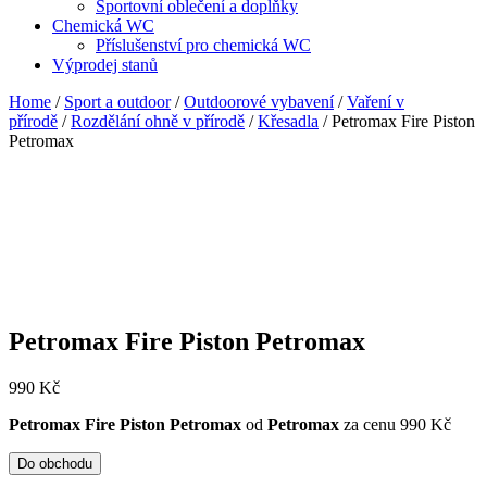
Sportovní oblečení a doplňky
Chemická WC
Příslušenství pro chemická WC
Výprodej stanů
Home
/
Sport a outdoor
/
Outdoorové vybavení
/
Vaření v
přírodě
/
Rozdělání ohně v přírodě
/
Křesadla
/ Petromax Fire Piston
Petromax
Petromax Fire Piston Petromax
990
Kč
Petromax Fire Piston Petromax
od
Petromax
za cenu 990 Kč
Do obchodu