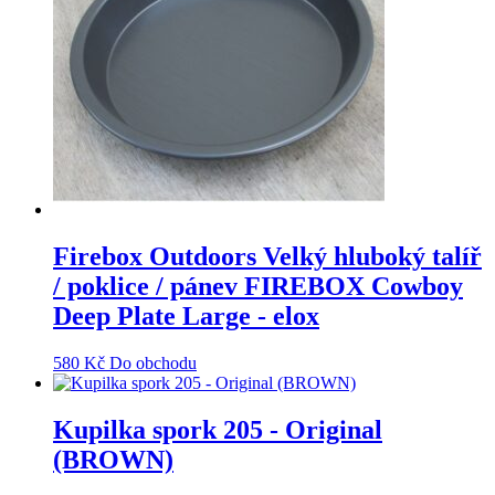
Firebox Outdoors Velký hluboký talíř
/ poklice / pánev FIREBOX Cowboy
Deep Plate Large - elox
580
Kč
Do obchodu
Kupilka spork 205 - Original
(BROWN)