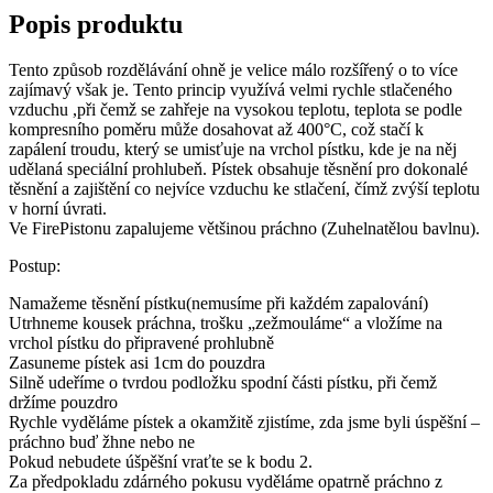
Popis produktu
Tento způsob rozdělávání ohně je velice málo rozšířený o to více
zajímavý však je. Tento princip využívá velmi rychle stlačeného
vzduchu ,při čemž se zahřeje na vysokou teplotu, teplota se podle
kompresního poměru může dosahovat až 400°C, což stačí k
zapálení troudu, který se umisťuje na vrchol pístku, kde je na něj
udělaná speciální prohlubeň. Pístek obsahuje těsnění pro dokonalé
těsnění a zajištění co nejvíce vzduchu ke stlačení, čímž zvýší teplotu
v horní úvrati.
Ve FirePistonu zapalujeme většinou práchno (Zuhelnatělou bavlnu).
Postup:
Namažeme těsnění pístku(nemusíme při každém zapalování)
Utrhneme kousek práchna, trošku „zežmouláme“ a vložíme na
vrchol pístku do připravené prohlubně
Zasuneme pístek asi 1cm do pouzdra
Silně udeříme o tvrdou podložku spodní části pístku, při čemž
držíme pouzdro
Rychle vyděláme pístek a okamžitě zjistíme, zda jsme byli úspěšní –
práchno buď žhne nebo ne
Pokud nebudete úšpěšní vraťte se k bodu 2.
Za předpokladu zdárného pokusu vyděláme opatrně práchno z