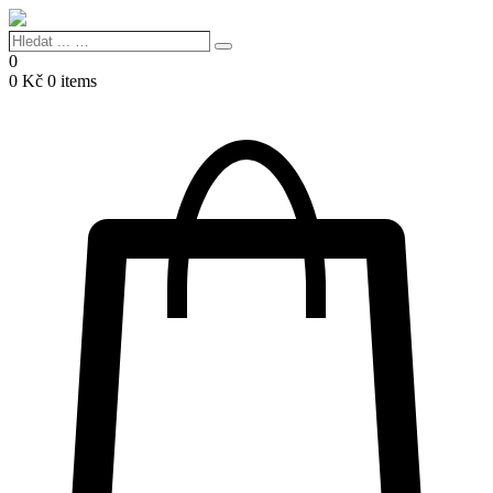
Hledat
Search
...
0
…
0
Kč
0 items