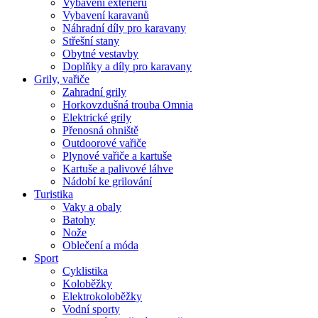
Vybavení exteriéru
Vybavení karavanů
Náhradní díly pro karavany
Střešní stany
Obytné vestavby
Doplňky a díly pro karavany
Grily, vařiče
Zahradní grily
Horkovzdušná trouba Omnia
Elektrické grily
Přenosná ohniště
Outdoorové vařiče
Plynové vařiče a kartuše
Kartuše a palivové láhve
Nádobí ke grilování
Turistika
Vaky a obaly
Batohy
Nože
Oblečení a móda
Sport
Cyklistika
Koloběžky
Elektrokoloběžky
Vodní sporty