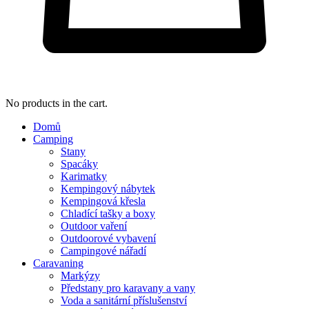
No products in the cart.
Domů
Camping
Stany
Spacáky
Karimatky
Kempingový nábytek
Kempingová křesla
Chladící tašky a boxy
Outdoor vaření
Outdoorové vybavení
Campingové nářadí
Caravaning
Markýzy
Předstany pro karavany a vany
Voda a sanitární příslušenství