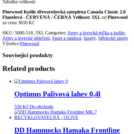
Tabulka velikostí:
Pinewood Košile dřevorubecká zateplená Canada Classic 2.0
Flanelová - ČERVENÁ / ČERNÁ Velikost: 3XL
od
Pinewood
za cenu 3650 Kč
SKU:
5000-518_3XL
Categories:
Army a lovecká trička a košile
,
Army a lovecké oblečení
,
Sport a outdoor
,
Sporty
,
Střelecké sporty
Výrobce:
Pinewood
Související produkty
Related products
Optimus Palivová lahev 0,4l
550
Kč
Do obchodu
DD Hammocks Hamaka Frontline