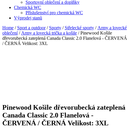
Sportovní oblečení a doplňky
Chemická WC
Příslušenství pro chemická WC
Výprodej stanů
Home
/
Sport a outdoor
/
Sporty
/
Střelecké sporty
/
Army a lovecké
oblečení
/
Army a lovecká trička a košile
/ Pinewood Košile
dřevorubecká zateplená Canada Classic 2.0 Flanelová - ČERVENÁ
/ ČERNÁ Velikost: 3XL
Pinewood Košile dřevorubecká zateplená
Canada Classic 2.0 Flanelová -
ČERVENÁ / ČERNÁ Velikost: 3XL