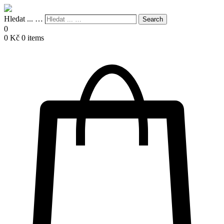
Hledat ... …
Search
0
0
Kč
0 items