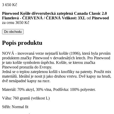
3 650
Kč
Pinewood Košile dřevorubecká zateplená Canada Classic 2.0
Flanelová - ČERVENÁ / ČERNÁ Velikost: 3XL
od
Pinewood
za cenu 3650 Kč
Do obchodu
Popis produktu
NOVÁ - inovovaná verze nejstarší košile (1996), která byla prvním
produktem značky Pinewood v devadesátých letech. Pro Pinewood
je tato košile symbolem úspěchu. Košile, se kterou značka
Pinewood prorazila do Evropy.
Jedná se o teplou zateplenou košili s knoflíky na patenty. Použit mix
materiálů. Ideální je nosit ji jako druhou vrstvu. Dvě kapsy na hrudi,
dvě nenápadné kapsy na ruce.
Materiál: 70% akryl, 30% vlna, Podšívka: 100% polyester.
Váha: 760 gramů (velikost L)
Střih: Normal fit