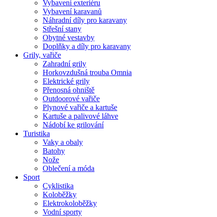
Vybavení exteriéru
Vybavení karavanů
Náhradní díly pro karavany
Střešní stany
Obytné vestavby
Doplňky a díly pro karavany
Grily, vařiče
Zahradní grily
Horkovzdušná trouba Omnia
Elektrické grily
Přenosná ohniště
Outdoorové vařiče
Plynové vařiče a kartuše
Kartuše a palivové láhve
Nádobí ke grilování
Turistika
Vaky a obaly
Batohy
Nože
Oblečení a móda
Sport
Cyklistika
Koloběžky
Elektrokoloběžky
Vodní sporty