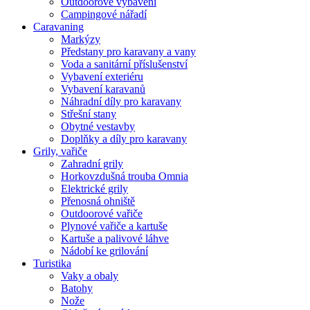
Outdoorové vybavení
Campingové nářadí
Caravaning
Markýzy
Předstany pro karavany a vany
Voda a sanitární příslušenství
Vybavení exteriéru
Vybavení karavanů
Náhradní díly pro karavany
Střešní stany
Obytné vestavby
Doplňky a díly pro karavany
Grily, vařiče
Zahradní grily
Horkovzdušná trouba Omnia
Elektrické grily
Přenosná ohniště
Outdoorové vařiče
Plynové vařiče a kartuše
Kartuše a palivové láhve
Nádobí ke grilování
Turistika
Vaky a obaly
Batohy
Nože