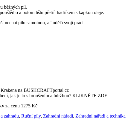
 u běžných pil.
pouštědlo a potom lištu přetřít hadříkem s kapkou oleje.
pší nechat pilu samotnou, ať udělá svojí práci.
 od Krakena na BUSHCRAFTportal.cz
 ozubení, jak je to s broušením a údržbou? KLIKNĚTE ZDE
lky
za cenu 1275 Kč
 a zahradu
,
Ruční pily
,
Zahradní nářadí
,
Zahradní nářadí a technika