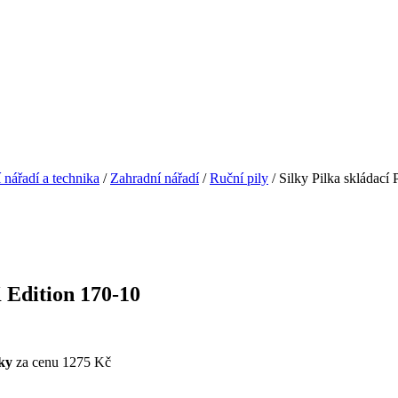
 nářadí a technika
/
Zahradní nářadí
/
Ruční pily
/ Silky Pilka skláda
 Edition 170-10
lky
za cenu 1275 Kč