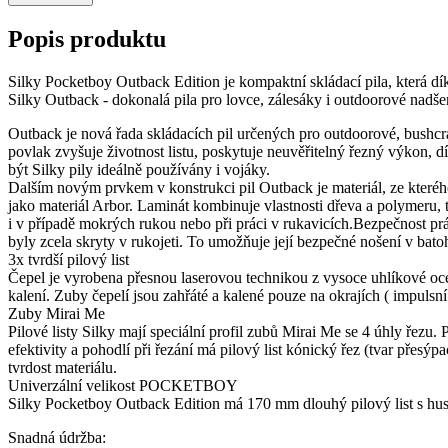
Popis produktu
Silky Pocketboy Outback Edition je kompaktní skládací pila, kter
Silky Outback - dokonalá pila pro lovce, zálesáky i outdoorové nadš
Outback je nová řada skládacích pil určených pro outdoorové, bushcr
povlak zvyšuje životnost listu, poskytuje neuvěřitelný řezný výkon, 
být Silky pily ideálně používány i vojáky.
Dalším novým prvkem v konstrukci pil Outback je materiál, ze kteréh
jako materiál Arbor. Laminát kombinuje vlastnosti dřeva a polymeru, t
i v případě mokrých rukou nebo při práci v rukavicích.Bezpečnost prác
byly zcela skryty v rukojeti. To umožňuje její bezpečné nošení v ba
3x tvrdší pilový list
Čepel je vyrobena přesnou laserovou technikou z vysoce uhlíkové ocel
kalení. Zuby čepelí jsou zahřáté a kalené pouze na okrajích ( impulsní 
Zuby Mirai Me
Pilové listy Silky mají speciální profil zubů Mirai Me se 4 úhly řezu
efektivity a pohodlí při řezání má pilový list kónický řez (tvar přesý
tvrdost materiálu.
Univerzální velikost POCKETBOY
Silky Pocketboy Outback Edition má 170 mm dlouhý pilový list s hustý
Snadná údržba: