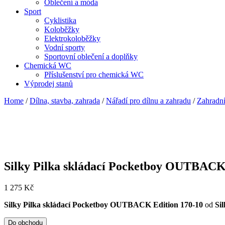
Oblečení a móda
Sport
Cyklistika
Koloběžky
Elektrokoloběžky
Vodní sporty
Sportovní oblečení a doplňky
Chemická WC
Příslušenství pro chemická WC
Výprodej stanů
Home
/
Dílna, stavba, zahrada
/
Nářadí pro dílnu a zahradu
/
Zahradní
Silky Pilka skládací Pocketboy OUTBACK
1 275
Kč
Silky Pilka skládací Pocketboy OUTBACK Edition 170-10
od
Si
Do obchodu