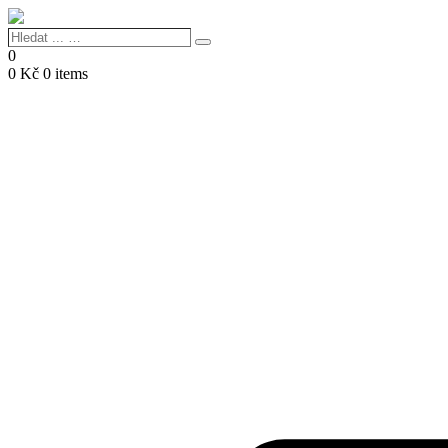
Hledat
Search
...
0
…
0
Kč
0 items