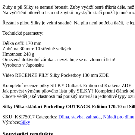
Zuby u pil Silky se nemusí brousit. Zuby vydrží ostré třikrát déle, než
Na vyčištění pilového listu od zbytků pryskyřic stačí použít jemné roz
Řezání s pilou Silky je velmi snadné. Na pilu není potřeba tlačit, je le
Technické parametry:
Délka ostří: 170 mm
Zubů na 30 mm: 10 středně velkých
Hmotnost: 248 g
Omezená doživotní záruka - nevztahuje se na zlomení listu!
Vyrobeno v Japonsku
Video RECENZE PILY Silky Pocketboy 130 mm ZDE
Kompletní recenze pilky SILKY Outback Edition od Krakena ZDE
Jak provést výměnu pilového listu pily SILKY? Kompletní článek
Chcete vědět jaké vlastnosti má použitý materiál a jednotlivé typy
Silky Pilka skládací Pocketboy OUTBACK Edition 170-10
od
Si
SKU:
KSI75017
Categories:
Dílna, stavba, zahrada
,
Nářadí pro dílnu
Výrobce:
Silky
Související produkty