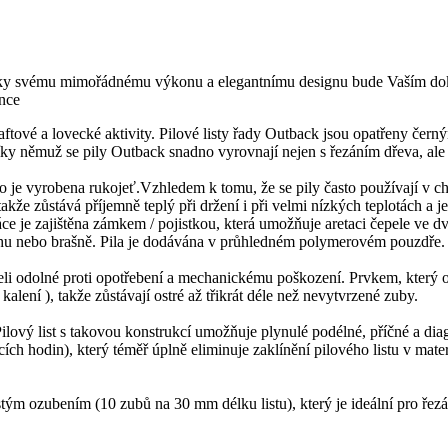
á díky svému mimořádnému výkonu a elegantnímu designu bude Vaším do
ence
aftové a lovecké aktivity. Pilové listy řady Outback jsou opatřeny če
díky němuž se pily Outback snadno vyrovnají nejen s řezáním dřeva, ale
o je vyrobena rukojeť.Vzhledem k tomu, že se pily často používají v ch
akže zůstává příjemně teplý při držení i při velmi nízkých teplotách a 
e je zajištěna zámkem / pojistkou, která umožňuje aretaci čepele ve dvo
tohu nebo brašně. Pila je dodávána v průhledném polymerovém pouzdře.
i odolné proti opotřebení a mechanickému poškození. Prvkem, který odl
kalení ), takže zůstávají ostré až třikrát déle než nevytvrzené zuby.
. Pilový list s takovou konstrukcí umožňuje plynulé podélné, příčné a 
pacích hodin), který téměř úplně eliminuje zaklínění pilového listu v ma
m ozubením (10 zubů na 30 mm délku listu), který je ideální pro řezán