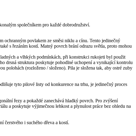
konalým společníkem pro každé dobrodružství.
rným ochranným povlakem ze směsi niklu a cínu. Tento jedinečný
 také s řezáním kostí. Matný povrch brání odrazu světla, proto mohou
ladných a vlhkých podmínkách, při konstrukci rukojeti byl použit
jeho drsná struktura poskytuje pohodlné uchopení a vynikající kontrolu
u polohách (rozloženo / složeno). Pila je složena tak, aby ostré zuby
išuje tyto pilové listy od konkurence na trhu, je jedinečný proces
diagonální řezy a pokaždé zanechává hladký povrch. Pro zvýšení
teriálu a poskytuje výjimečnou lehkost a plynulost práce bez ohledu na
í čerstvého i suchého dřeva a kostí.