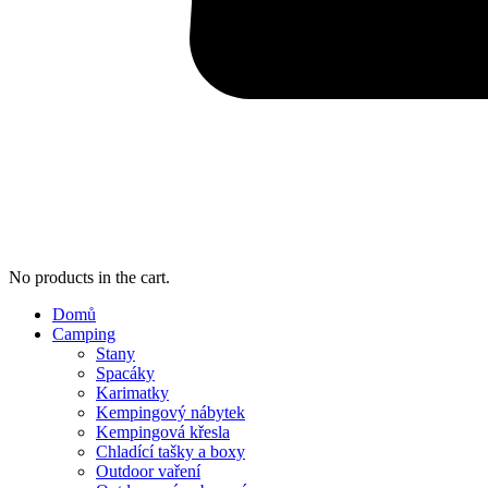
No products in the cart.
Domů
Camping
Stany
Spacáky
Karimatky
Kempingový nábytek
Kempingová křesla
Chladící tašky a boxy
Outdoor vaření