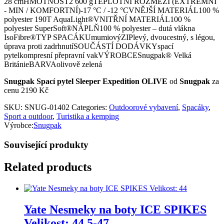
28 cmHMOTNOST2 600 gTEPLOTNÍ ROZMEZÍ (EXTRÉMNÍ
- MIN / KOMFORTNÍ)-17 °C / -12 °CVNĚJŠÍ MATERIÁL100 %
polyester 190T AquaLight®VNITŘNÍ MATERIÁL100 %
polyester SuperSoft®NÁPLŇ100 % polyester – dutá vlákna
IsoFibre®TYP SPACÁKUmumiovýZIPlevý, dvoucestný, s légou,
úprava proti zadrhnutíSOUČÁSTÍ DODÁVKYspací
pytelkompresní přepravní vakVÝROBCESnugpak® Velká
BritánieBARVAolivově zelená
Snugpak Spací pytel Sleeper Expedition OLIVE
od
Snugpak
za
cenu 2190 Kč
SKU:
SNUG-01402
Categories:
Outdoorové vybavení
,
Spacáky
,
Sport a outdoor
,
Turistika a kemping
Výrobce:
Snugpak
Související produkty
Related products
Yate Nesmeky na boty ICE SPIKES
Velikost: 44,5-47