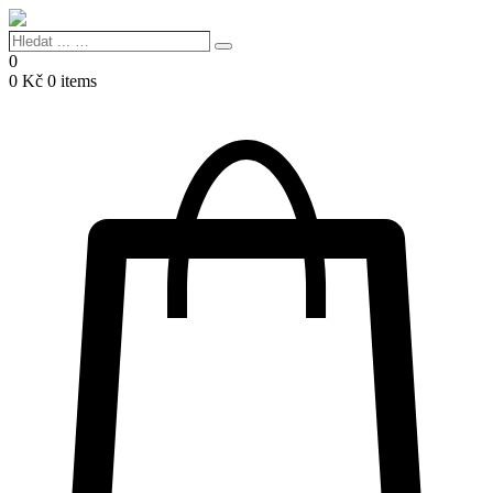
Hledat
Search
...
0
…
0
Kč
0 items