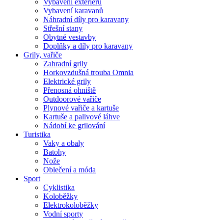
Vybavení exteriéru
Vybavení karavanů
Náhradní díly pro karavany
Střešní stany
Obytné vestavby
Doplňky a díly pro karavany
Grily, vařiče
Zahradní grily
Horkovzdušná trouba Omnia
Elektrické grily
Přenosná ohniště
Outdoorové vařiče
Plynové vařiče a kartuše
Kartuše a palivové láhve
Nádobí ke grilování
Turistika
Vaky a obaly
Batohy
Nože
Oblečení a móda
Sport
Cyklistika
Koloběžky
Elektrokoloběžky
Vodní sporty