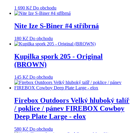
1 690
Kč
Do obchodu
Nite Ize S-Biner #4 stříbrná
180
Kč
Do obchodu
Kupilka spork 205 - Original
(BROWN)
145
Kč
Do obchodu
Firebox Outdoors Velký hluboký talíř
/ poklice / pánev FIREBOX Cowboy
Deep Plate Large - elox
580
Kč
Do obchodu