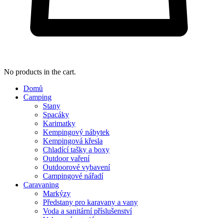
No products in the cart.
Domů
Camping
Stany
Spacáky
Karimatky
Kempingový nábytek
Kempingová křesla
Chladící tašky a boxy
Outdoor vaření
Outdoorové vybavení
Campingové nářadí
Caravaning
Markýzy
Předstany pro karavany a vany
Voda a sanitární příslušenství