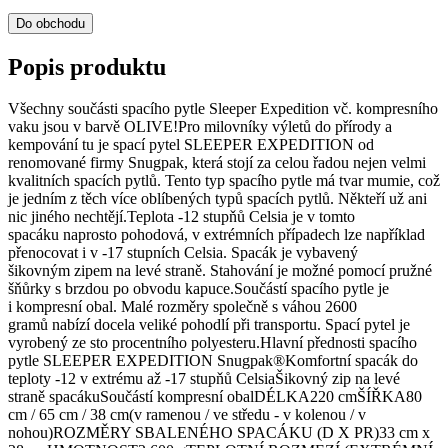
Do obchodu
Popis produktu
Všechny součásti spacího pytle Sleeper Expedition vč. kompresního
vaku jsou v barvě OLIVE!Pro milovníky výletů do přírody a
kempování tu je spací pytel SLEEPER EXPEDITION od
renomované firmy Snugpak, která stojí za celou řadou nejen velmi
kvalitních spacích pytlů. Tento typ spacího pytle má tvar mumie, což
je jedním z těch více oblíbených typů spacích pytlů. Někteří už ani
nic jiného nechtějí.Teplota -12 stupňů Celsia je v tomto
spacáku naprosto pohodová, v extrémních případech lze například
přenocovat i v -17 stupních Celsia. Spacák je vybavený
šikovným zipem na levé straně. Stahování je možné pomocí pružné
šňůrky s brzdou po obvodu kapuce.Součástí spacího pytle je
i kompresní obal. Malé rozměry společně s váhou 2600
gramů nabízí docela veliké pohodlí při transportu. Spací pytel je
vyrobený ze sto procentního polyesteru.Hlavní přednosti spacího
pytle SLEEPER EXPEDITION Snugpak®Komfortní spacák do
teploty -12 v extrému až -17 stupňů CelsiaŠikovný zip na levé
straně spacákuSoučástí kompresní obalDÉLKA220 cmŠÍŘKA80
cm / 65 cm / 38 cm(v ramenou / ve středu - v kolenou / v
nohou)ROZMĚRY SBALENÉHO SPACÁKU (D X PR)33 cm x