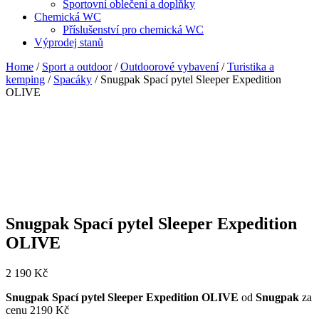
Sportovní oblečení a doplňky
Chemická WC
Příslušenství pro chemická WC
Výprodej stanů
Home
/
Sport a outdoor
/
Outdoorové vybavení
/
Turistika a
kemping
/
Spacáky
/ Snugpak Spací pytel Sleeper Expedition
OLIVE
Snugpak Spací pytel Sleeper Expedition
OLIVE
2 190
Kč
Snugpak Spací pytel Sleeper Expedition OLIVE
od
Snugpak
za
cenu 2190 Kč