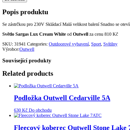
Popis produktu
Se zástrčkou pro 230V Skládací Malá velikost balení Snadno se otevír
Světlo Sargas Lux Cream White
od
Outwell
za cenu 810 Kč
SKU:
31941
Categories:
Outdoorové vybavení
,
Sport
,
Svítilny
Výrobce:
Outwell
Související produkty
Related products
Podložka Outwell Cedarville 5A
630
Kč
Do obchodu
Fleecový koberec Outwell Stone Lake