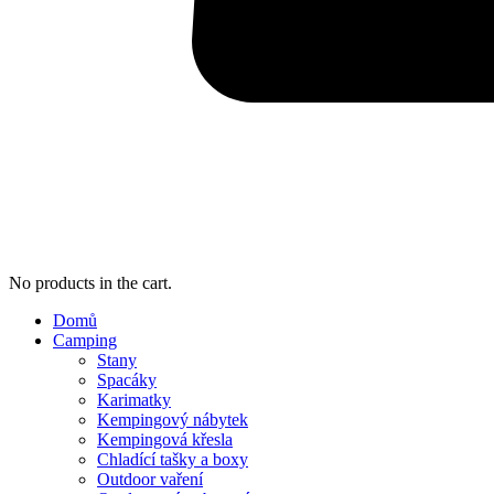
No products in the cart.
Domů
Camping
Stany
Spacáky
Karimatky
Kempingový nábytek
Kempingová křesla
Chladící tašky a boxy
Outdoor vaření