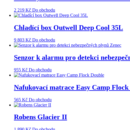
2 219
Kč
Do obchodu
Chladící box Outwell Deep Cool 35L
9 803
Kč
Do obchodu
Senzor k alarmu pro detekci nebezpeč
955
Kč
Do obchodu
Nafukovací matrace Easy Camp Flock
565
Kč
Do obchodu
Robens Glacier II
1 890
Kč
Do obchodu