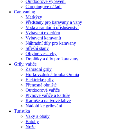
Outdoorové vybavení
Campingové nářadí
Caravaning
Markýzy
Předstany pro karavany a vany
Voda a sanitární příslušenství
Vybavení exteriéru
Vybavení karavanů
Náhradní díly pro karavany
Střešní stany
Obytné vestavby
Doplňky a díly pro karavany
Grily, vařiče
Zahradní grily
Horkovzdušná trouba Omnia
Elektrické grily
Přenosná ohniště
Outdoorové vařiče
Plynové vařiče a kartuše
Kartuše a palivové láhve
Nádobí ke grilování
Turistika
Vaky a obaly
Batohy
Nože