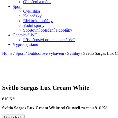
Oblečení a móda
Sport
Cyklistika
Koloběžky
Elektrokoloběžky
Vodní sporty
Sportovní oblečení a doplňky
Chemická WC
Příslušenství pro chemická WC
Výprodej stanů
Home
/
Sport
/
Outdoorové vybavení
/
Svítilny
/ Světlo Sargas Lux 
Světlo Sargas Lux Cream White
810
Kč
Světlo Sargas Lux Cream White
od
Outwell
za cenu 810 Kč
Do obchodu