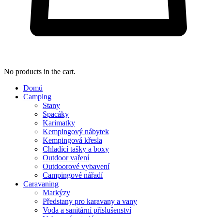
No products in the cart.
Domů
Camping
Stany
Spacáky
Karimatky
Kempingový nábytek
Kempingová křesla
Chladící tašky a boxy
Outdoor vaření
Outdoorové vybavení
Campingové nářadí
Caravaning
Markýzy
Předstany pro karavany a vany
Voda a sanitární příslušenství