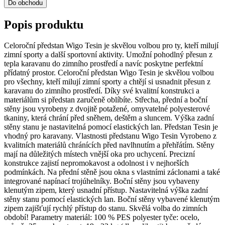
Do obchodu
Popis produktu
Celoroční předstan Wigo Tesin je skvělou volbou pro ty, kteří milují
zimní sporty a další sportovní aktivity. Umožní pohodlný přesun z
tepla karavanu do zimního prostředí a navíc poskytne perfektní
přídatný prostor. Celoroční předstan Wigo Tesin je skvělou volbou
pro všechny, kteří milují zimní sporty a chtějí si usnadnit přesun z
karavanu do zimního prostředí. Díky své kvalitní konstrukci a
materiálům si předstan zaručeně oblíbíte. Střecha, přední a boční
stěny jsou vyrobeny z dvojitě potažené, omyvatelné polyesterové
tkaniny, která chrání před sněhem, deštěm a sluncem. Výška zadní
stěny stanu je nastavitelná pomocí elastických lan. Předstan Tesin je
vhodný pro karavany. Vlastnosti předstanu Wigo Tesin Vyrobeno z
kvalitních materiálů chránících před navlhnutím a přehřátím. Stěny
mají na důležitých místech vnější oka pro uchycení. Precizní
konstrukce zajistí nepromokavost a odolnost i v nejhorších
podmínkách. Na přední stěně jsou okna s vlastními záclonami a také
integrované napínací trojúhelníky. Boční stěny jsou vybaveny
klenutým zipem, který usnadní přístup. Nastavitelná výška zadní
stěny stanu pomocí elastických lan. Boční stěny vybavené klenutým
zipem zajišťují rychlý přístup do stanu. Skvělá volba do zimních
období! Parametry materiál: 100 % PES polyester tyče: ocelo,