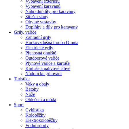
Vybavení exteriéru
Vybavení karavanů
Náhradní díly pro karavany
Střešní stany
Obytné vestavby
Doplňky a díly pro karavany
Grily, vařiče
Zahradní grily
Horkovzdušná trouba Omnia
Elektrické grily
Přenosná ohniště
Outdoorové vařiče
Plynové vařiče a kartuše
Kartuše a palivové láhve
Nádobí ke grilování
Turistika
Vaky a obaly
Batohy
Nože
Oblečení a móda
Sport
Cyklistika
Koloběžky
Elektrokoloběžky
Vodní sporty