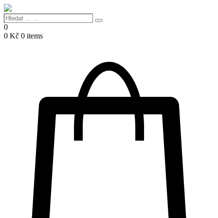
Hledat
Search
...
0
…
0
Kč
0 items