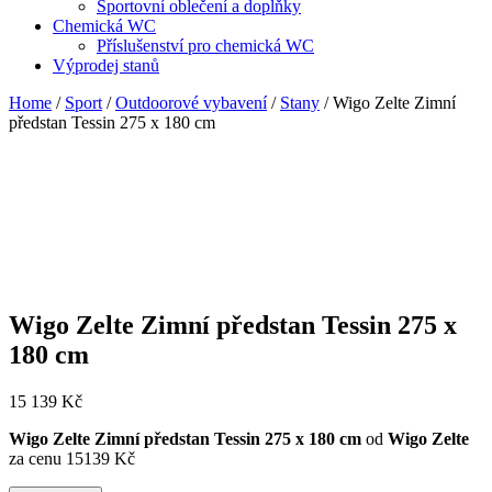
Sportovní oblečení a doplňky
Chemická WC
Příslušenství pro chemická WC
Výprodej stanů
Home
/
Sport
/
Outdoorové vybavení
/
Stany
/ Wigo Zelte Zimní
předstan Tessin 275 x 180 cm
Wigo Zelte Zimní předstan Tessin 275 x
180 cm
15 139
Kč
Wigo Zelte Zimní předstan Tessin 275 x 180 cm
od
Wigo Zelte
za cenu 15139 Kč