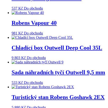
537
Kč
Do obchodu
Robens Vapour 40
981
Kč
Do obchodu
Chladící box Outwell Deep Cool 35L
9 803
Kč
Do obchodu
Sada náhradních tyčí Outwell 9,5 mm
533
Kč
Do obchodu
Turistický stan Robens Goshawk 2EX
5 880
Kč
Do obchodu