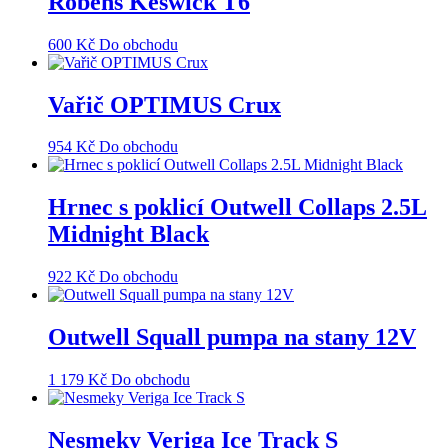
Robens Keswick T6
600
Kč
Do obchodu
Vařič OPTIMUS Crux
954
Kč
Do obchodu
Hrnec s poklicí Outwell Collaps 2.5L
Midnight Black
922
Kč
Do obchodu
Outwell Squall pumpa na stany 12V
1 179
Kč
Do obchodu
Nesmeky Veriga Ice Track S