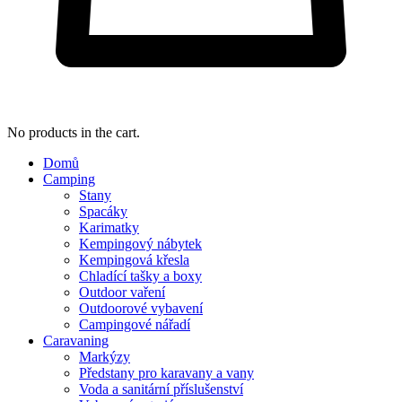
No products in the cart.
Domů
Camping
Stany
Spacáky
Karimatky
Kempingový nábytek
Kempingová křesla
Chladící tašky a boxy
Outdoor vaření
Outdoorové vybavení
Campingové nářadí
Caravaning
Markýzy
Předstany pro karavany a vany
Voda a sanitární příslušenství