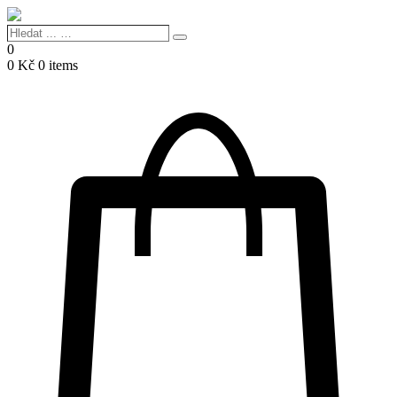
Hledat
Search
...
0
…
0
Kč
0 items