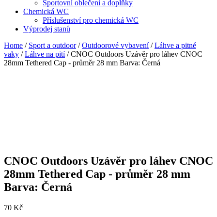
Sportovní oblečení a doplňky
Chemická WC
Příslušenství pro chemická WC
Výprodej stanů
Home
/
Sport a outdoor
/
Outdoorové vybavení
/
Láhve a pitné
vaky
/
Láhve na pití
/ CNOC Outdoors Uzávěr pro láhev CNOC
28mm Tethered Cap - průměr 28 mm Barva: Černá
CNOC Outdoors Uzávěr pro láhev CNOC
28mm Tethered Cap - průměr 28 mm
Barva: Černá
70
Kč