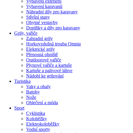
Vybavení exteriéru
Vybavení karavanů
Náhradní díly pro karavany
Střešní stany
Obytné vestavby
Doplňky a díly pro karavany
Grily, vařiče
Zahradní grily
Horkovzdušná trouba Omnia
Elektrické grily
Přenosná ohniště
Outdoorové vařiče
Plynové vařiče a kartuše
Kartuše a palivové láhve
Nádobí ke grilování
Turistika
Vaky a obaly
Batohy
Nože
Oblečení a móda
Sport
Cyklistika
Koloběžky
Elektrokoloběžky
Vodní sporty