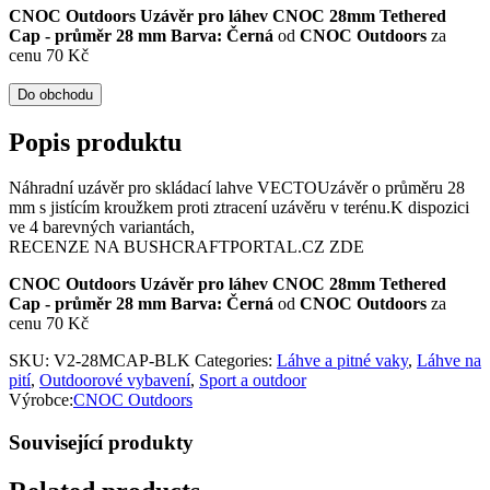
CNOC Outdoors Uzávěr pro láhev CNOC 28mm Tethered
Cap - průměr 28 mm Barva: Černá
od
CNOC Outdoors
za
cenu 70 Kč
Do obchodu
Popis produktu
Náhradní uzávěr pro skládací lahve VECTOUzávěr o průměru 28
mm s jistícím kroužkem proti ztracení uzávěru v terénu.K dispozici
ve 4 barevných variantách,
RECENZE NA BUSHCRAFTPORTAL.CZ ZDE
CNOC Outdoors Uzávěr pro láhev CNOC 28mm Tethered
Cap - průměr 28 mm Barva: Černá
od
CNOC Outdoors
za
cenu 70 Kč
SKU:
V2-28MCAP-BLK
Categories:
Láhve a pitné vaky
,
Láhve na
pití
,
Outdoorové vybavení
,
Sport a outdoor
Výrobce:
CNOC Outdoors
Související produkty