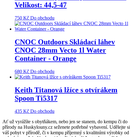
Velikost: 44,5-47
750
Kč
Do obchodu
CNOC Outdoors Skládací láhev
CNOC 28mm Vecto 1l Water
Container - Orange
680
Kč
Do obchodu
Keith Titanová lžíce s otvírákem
Spoon Ti5317
435
Kč
Do obchodu
Ať už vyrážíte s obytňákem, nebo jen se stanem, do kempu či do
přírody na Huskylouny.cz seženete potřebné vybavení. Udělejte si
váš pobyt v přírodě, či v kempu příjemný s kvalitními výrobky od