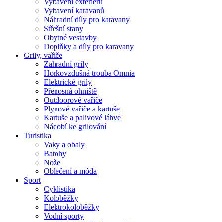
Vybavení exteriéru
Vybavení karavanů
Náhradní díly pro karavany
Střešní stany
Obytné vestavby
Doplňky a díly pro karavany
Grily, vařiče
Zahradní grily
Horkovzdušná trouba Omnia
Elektrické grily
Přenosná ohniště
Outdoorové vařiče
Plynové vařiče a kartuše
Kartuše a palivové láhve
Nádobí ke grilování
Turistika
Vaky a obaly
Batohy
Nože
Oblečení a móda
Sport
Cyklistika
Koloběžky
Elektrokoloběžky
Vodní sporty