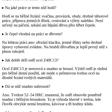
▸ Na jaké práce se tento nůž hodí?
Hodí se na běžné řezání: svačina, provázek, obaly, drobné táborové
práce, příprava jemných třísek, cestování a výlety nalehko. Není
určený na páčení, sekání ani štípání dřeva přes hřbet čepele.
▸ Je čepel vhodná na práci se dřevem?
Na lehkou práci ano: ořezání klacíku, jemné třísky nebo drobné
úpravy vybavení zvládne. Na hrubší dřevařinu je lepší pevný nůž s
plnou rukojetí.
▸ Jak dobře drží ostří ocel Z40C13?
Ocel Z40C13 je nerezová a snadno se brousí. Výdrž ostří je slušná
pro běžné denní použití, ale nejde o prémiovou tvrdou ocel na
dlouhé řezání tvrdých materiálů.
▸ Dá se nůž snadno nabrousit?
Ano. Tvrdost 52–54 HRC znamená, že ostří obnovíte poměrně
snadno i běžným brouskem. To je výhoda hlavně v terénu, kde
člověk obvykle nemá brusírnu, kávovar a tři hodiny klidu.