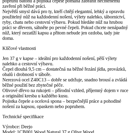
popruhu batohu a pojistka čepele pomáhá zabránit nechtěnému
zavření při běžné práci.
Největší smysl dává pro ty, kteří chtějí elegantní, lehký a opravdu
použitelný nůž na každodenní nošení, výlety nalehko, tábornictví,
ryby, chatu nebo cestovní výbavu. Pokud hledáte nůž na hrubou
práci se dřevem, sáhněte po pevné čepeli. Pokud chcete nenápadný
nůž, který nezatíží kapsu a přitom nebude jen ozdoba, tady jste
doma.
Klíčové vlastnosti
Jen 37 g v kapse – ideální pro každodenní nošení, pěší výlety
nalehko a cestovní výbavu.
Čepel dlouhá 9,5 cm – dostatečná na běžné řezání jídla, provázků,
obalů i drobností v táboře.
Nerezová ocel Z40C13 – dobře se udržuje, snadno brousí a zvládá
běžné použití bez zbytečné péče.
Olivové dřevo na rukojeti – přírodní vzhled, příjemný dojem v ruce
a originální kresba u každého kusu.
Pojistka čepele a ocelová spona – bezpečnější práce a pohodlné
nošení za kapsou, opaskem nebo popruhem.
Technické specifikace
Výrobce: Deejo
Model: 1CB001 Wood Natural 37 g Olive Wood