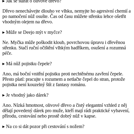
▸ Jak se starat o olivové dřevo?
Dřevo nenechávejte dlouho ve vlhku, nemyjte ho agresivní chemií a
po namočení nůž osušte. Čas od času můžete střenku lehce ošetřit
vhodným olejem na dřevo.
▸ Může se Deejo mýt v myčce?
Ne. Myčka může poškodit kloub, povrchovou úpravu i dřevěnou
střenku. Stačí ruční očištění vlhkým hadříkem, osušení a rozumná
péče.
▸ Má nůž pojistku čepele?
Ano, má boční vnitřní pojistku proti nechtěnému zavření čepele.
Přesto platí: pracujte s rozumem a netlačte čepel do stran, protože
pojistka není kouzelný štít z fantasy románu.
▸ Je vhodný jako dárek?
Ano. Nízká hmotnost, olivové dřevo a čistý elegantní vzhled z něj
dělají povedený dárek pro muže, kteří mají rádi praktické vybavení,
přírodu, cestování nebo prostě dobrý nůž v kapse.
▸ Na co si dát pozor při cestování s nožem?