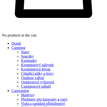
No products in the cart.
Domů
Camping
Stany
Spacáky
Karimatky
Kempingový nábytek
Kempingová křesla
Chladící tašky a boxy
Outdoor vaření
Outdoorové vybavení
Campingové nářadí
Caravaning
Markýzy
Předstany pro karavany a vany
Voda a sanitární příslušenství