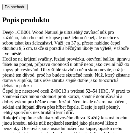
Do obchodu
Popis produktu
Deejo 1CB001 Wood Natural je ultralehký zavírací nůž pro
každého, kdo chce mít v kapse použitelnou čepel, ale nechce s
sebou tahat kus železářství. Váží jen 37 g, přesto nabídne čepel
dlouhou 9,5 cm, takže si poradí s běžnými úkoly na výletě, v táboře
i ve městě.
Hodí se na krájení svačiny, řezání provázku, otevření balíku, úpravu
třísek na podpal, přípravu drobností u ohně nebo jako civilní nůž do
kapsy při cestování. Díky štíhlé stavbě o něm skoro nevíte, což je
přesně ten důvod, proč ho budete skutečně nosit. Nůž, který zůstane
doma v šuplíku, totiž řeže zhruba stejně dobře jako filozofická
debata u pařezu.
Čepel je z nerezové oceli Z40C13 s tvrdostí 52–54 HRC. V praxi to
znamená rozumnou odolnost proti korozi, snadné dobrušování a
dobrý výkon pro běžné denní řezání. Není to ale nástroj na páčení,
sekání ani štípání dřeva přes hřbet čepele. Deejo je spíš přesný,
lehký společník než brutální lesní dříč.
Rukojeť doplňuje střenka z olivového dřeva. Každý kus má trochu
jinou kresbu, takže nůž nepůsobí sterilně jako plastová lžíce z
benzinky. Ocelová spona usnadní nošení na kapse, opasku nebo