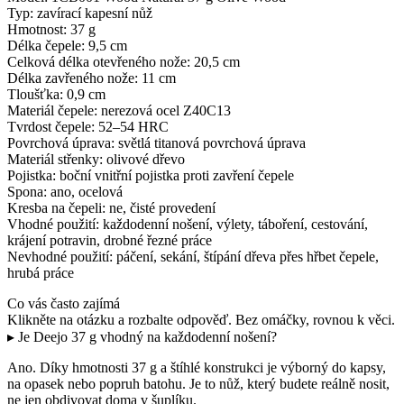
Typ: zavírací kapesní nůž
Hmotnost: 37 g
Délka čepele: 9,5 cm
Celková délka otevřeného nože: 20,5 cm
Délka zavřeného nože: 11 cm
Tloušťka: 0,9 cm
Materiál čepele: nerezová ocel Z40C13
Tvrdost čepele: 52–54 HRC
Povrchová úprava: světlá titanová povrchová úprava
Materiál střenky: olivové dřevo
Pojistka: boční vnitřní pojistka proti zavření čepele
Spona: ano, ocelová
Kresba na čepeli: ne, čisté provedení
Vhodné použití: každodenní nošení, výlety, táboření, cestování,
krájení potravin, drobné řezné práce
Nevhodné použití: páčení, sekání, štípání dřeva přes hřbet čepele,
hrubá práce
Co vás často zajímá
Klikněte na otázku a rozbalte odpověď. Bez omáčky, rovnou k věci.
▸ Je Deejo 37 g vhodný na každodenní nošení?
Ano. Díky hmotnosti 37 g a štíhlé konstrukci je výborný do kapsy,
na opasek nebo popruh batohu. Je to nůž, který budete reálně nosit,
ne jen obdivovat doma v šuplíku.