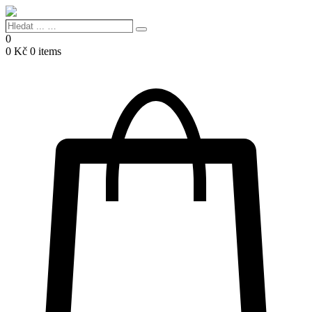
Hledat
Search
...
0
…
0
Kč
0 items