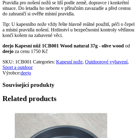
Pravidla pro nošení nožů se liší podle země, dopravce i konkrétní
situace. Do letadla ho neberte v příručním zavazadle a před cestou
do zahraničí si ověřte místní pravidla.
Tip: U kapesního nože vždy řešte hlavně reálné použití, péči o čepel
a místní pravidla nošení. Hrdinství u bezpečnostní kontroly většinou
končí košem na zabavené věci.
deejo Kapesní nůž 1CB001 Wood natural 37g - olive wood
od
deejo
za cenu 1750 Kč
SKU:
1CB001
Categories:
Kapesní nože
,
Outdoorové vybavení
,
Sport a outdoor
Výrobce:
deejo
Související produkty
Related products