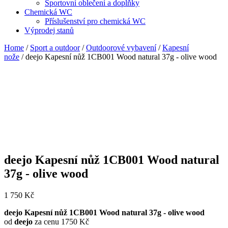
Sportovní oblečení a doplňky
Chemická WC
Příslušenství pro chemická WC
Výprodej stanů
Home
/
Sport a outdoor
/
Outdoorové vybavení
/
Kapesní
nože
/ deejo Kapesní nůž 1CB001 Wood natural 37g - olive wood
deejo Kapesní nůž 1CB001 Wood natural
37g - olive wood
1 750
Kč
deejo Kapesní nůž 1CB001 Wood natural 37g - olive wood
od
deejo
za cenu 1750 Kč