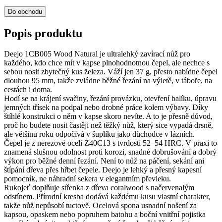
Do obchodu
Popis produktu
Deejo 1CB005 Wood Natural je ultralehký zavírací nůž pro
každého, kdo chce mít v kapse plnohodnotnou čepel, ale nechce s
sebou nosit zbytečný kus železa. Váží jen 37 g, přesto nabídne čepel
dlouhou 95 mm, takže zvládne běžné řezání na výletě, v táboře, na
cestách i doma.
Hodí se na krájení svačiny, řezání provázku, otevření balíku, úpravu
jemných třísek na podpal nebo drobné práce kolem výbavy. Díky
štíhlé konstrukci o něm v kapse skoro nevíte. A to je přesně důvod,
proč ho budete nosit častěji než těžký nůž, který sice vypadá drsně,
ale většinu roku odpočívá v šuplíku jako důchodce v lázních.
Čepel je z nerezové oceli Z40C13 s tvrdostí 52–54 HRC. V praxi to
znamená slušnou odolnost proti korozi, snadné dobrušování a dobrý
výkon pro běžné denní řezání. Není to nůž na páčení, sekání ani
štípání dřeva přes hřbet čepele. Deejo je lehký a přesný kapesní
pomocník, ne náhradní sekera v elegantním převleku.
Rukojeť doplňuje střenka z dřeva coralwood s načervenalým
odstínem. Přírodní kresba dodává každému kusu vlastní charakter,
takže nůž nepůsobí tuctově. Ocelová spona usnadní nošení za
kapsou, opaskem nebo popruhem batohu a boční vnitřní pojistka