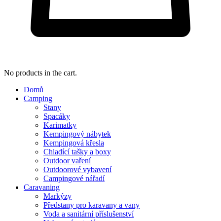
No products in the cart.
Domů
Camping
Stany
Spacáky
Karimatky
Kempingový nábytek
Kempingová křesla
Chladící tašky a boxy
Outdoor vaření
Outdoorové vybavení
Campingové nářadí
Caravaning
Markýzy
Předstany pro karavany a vany
Voda a sanitární příslušenství