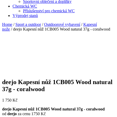
Sportovní oblečení a doplňky
Chemická WC
Příslušenství pro chemická WC
Výprodej stanů
Home
/
Sport a outdoor
/
Outdoorové vybavení
/
Kapesní
nože
/ deejo Kapesní nůž 1CB005 Wood natural 37g - coralwood
deejo Kapesní nůž 1CB005 Wood natural
37g - coralwood
1 750
Kč
deejo Kapesní nůž 1CB005 Wood natural 37g - coralwood
od
deejo
za cenu 1750 Kč