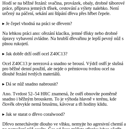
Hodí se na běžné řezání: svačina, provázek, obaly, drobné táborové
práce, příprava jemných třísek, cestování a výlety nalehko. Není
určený na páčení, sekání ani štípání dřeva přes hřbet čepele.
▸ Je čepel vhodná na práci se dřevem?
Na lehkou práci ano: ořezání klacíku, jemné třísky nebo drobné
úpravy vybavení zvládne. Na hrubší dřevařinu je lepší pevný nůž s
plnou rukojetí.
▸ Jak dobře drží ostří ocel Z40C13?
Ocel Z40C13 je nerezová a snadno se brousí. Výdrž ostří je slušná
pro běžné denní použití, ale nejde o prémiovou tvrdou ocel na
dlouhé řezání tvrdých materiálů.
▸ Dá se nůž snadno nabrousit?
Ano. Tvrdost 52–54 HRC znamená, že ostří obnovíte poměrně
snadno i běžným brouskem. To je výhoda hlavně v terénu, kde
člověk obvykle nemá brusírnu, kávovar a tři hodiny klidu.
▸ Jak se starat o dřevo coralwood?
Dřevo nenechávejte dlouho ve vlhku, nemyjte ho agresivní chemií a