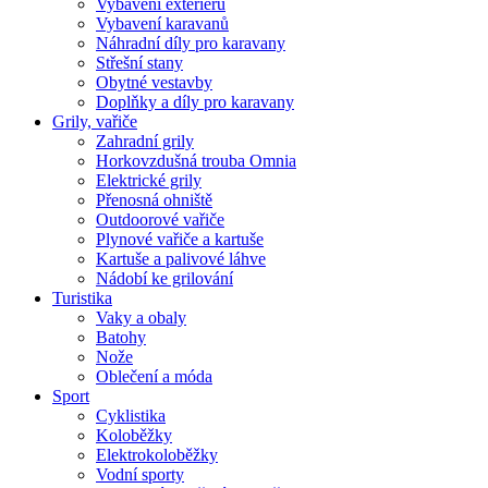
Vybavení exteriéru
Vybavení karavanů
Náhradní díly pro karavany
Střešní stany
Obytné vestavby
Doplňky a díly pro karavany
Grily, vařiče
Zahradní grily
Horkovzdušná trouba Omnia
Elektrické grily
Přenosná ohniště
Outdoorové vařiče
Plynové vařiče a kartuše
Kartuše a palivové láhve
Nádobí ke grilování
Turistika
Vaky a obaly
Batohy
Nože
Oblečení a móda
Sport
Cyklistika
Koloběžky
Elektrokoloběžky
Vodní sporty