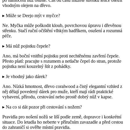
po namočení nůž osušte. Čas od času můžete střenku lehce ošetřit
vhodným olejem na dřevo.
▸ Může se Deejo mýt v myčce?
Ne. Myčka může poškodit kloub, povrchovou úpravu i dřevěnou
střenku. Stačí ruční očištění vlhkým hadříkem, osušení a rozumná
péče.
▸ Má nůž pojistku čepele?
Ano, má boční vnitřní pojistku proti nechtěnému zavření čepele.
Přesto platí: pracujte s rozumem a netlačte čepel do stran, protože
pojistka není kouzelný štít z pohádky.
▸ Je vhodný jako dárek?
Ano. Nízká hmotnost, dřevo coralwood a čistý elegantní vzhled z
něj dělají povedený dárek pro muže, kteří mají rádi praktické
vybavení, přírodu, cestování nebo prostě dobrý nůž v kapse.
▸ Na co si dát pozor při cestování s nožem?
Pravidla pro nošení nožů se liší podle země, dopravce i konkrétní
situace. Do letadla ho neberte v příručním zavazadle a před cestou
do zahraničí si ověřte místní pravidla.