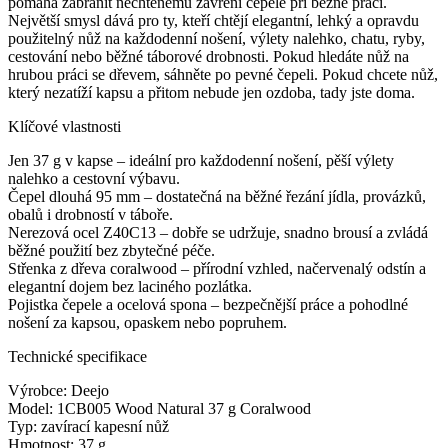
pomáhá zabránit nechtěnému zavření čepele při běžné práci.
Největší smysl dává pro ty, kteří chtějí elegantní, lehký a opravdu
použitelný nůž na každodenní nošení, výlety nalehko, chatu, ryby,
cestování nebo běžné táborové drobnosti. Pokud hledáte nůž na
hrubou práci se dřevem, sáhněte po pevné čepeli. Pokud chcete nůž,
který nezatíží kapsu a přitom nebude jen ozdoba, tady jste doma.
Klíčové vlastnosti
Jen 37 g v kapse – ideální pro každodenní nošení, pěší výlety
nalehko a cestovní výbavu.
Čepel dlouhá 95 mm – dostatečná na běžné řezání jídla, provázků,
obalů i drobností v táboře.
Nerezová ocel Z40C13 – dobře se udržuje, snadno brousí a zvládá
běžné použití bez zbytečné péče.
Střenka z dřeva coralwood – přírodní vzhled, načervenalý odstín a
elegantní dojem bez laciného pozlátka.
Pojistka čepele a ocelová spona – bezpečnější práce a pohodlné
nošení za kapsou, opaskem nebo popruhem.
Technické specifikace
Výrobce: Deejo
Model: 1CB005 Wood Natural 37 g Coralwood
Typ: zavírací kapesní nůž
Hmotnost: 37 g