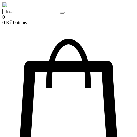
Hledat
Search
...
0
…
0
Kč
0 items