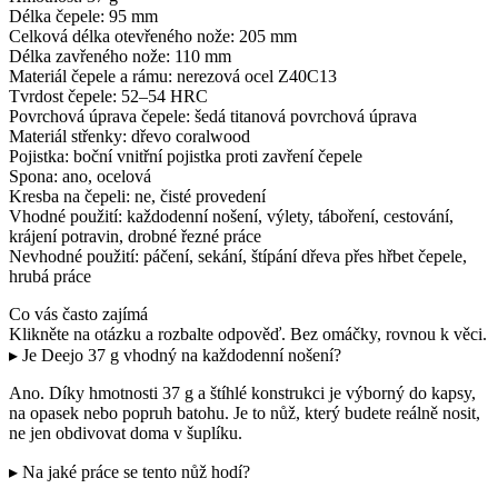
Délka čepele: 95 mm
Celková délka otevřeného nože: 205 mm
Délka zavřeného nože: 110 mm
Materiál čepele a rámu: nerezová ocel Z40C13
Tvrdost čepele: 52–54 HRC
Povrchová úprava čepele: šedá titanová povrchová úprava
Materiál střenky: dřevo coralwood
Pojistka: boční vnitřní pojistka proti zavření čepele
Spona: ano, ocelová
Kresba na čepeli: ne, čisté provedení
Vhodné použití: každodenní nošení, výlety, táboření, cestování,
krájení potravin, drobné řezné práce
Nevhodné použití: páčení, sekání, štípání dřeva přes hřbet čepele,
hrubá práce
Co vás často zajímá
Klikněte na otázku a rozbalte odpověď. Bez omáčky, rovnou k věci.
▸ Je Deejo 37 g vhodný na každodenní nošení?
Ano. Díky hmotnosti 37 g a štíhlé konstrukci je výborný do kapsy,
na opasek nebo popruh batohu. Je to nůž, který budete reálně nosit,
ne jen obdivovat doma v šuplíku.
▸ Na jaké práce se tento nůž hodí?