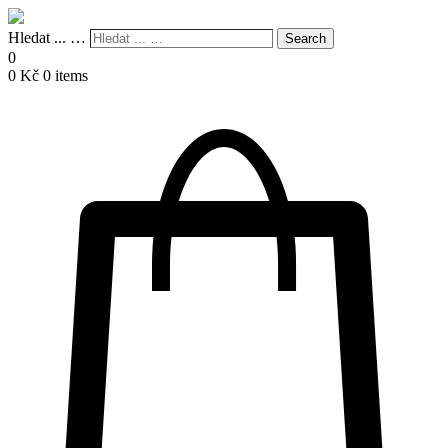
Hledat ... …
Search
0
0
Kč
0 items