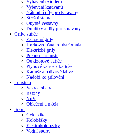
Vybavení exteriéru
Vybavení karavanů
Náhradní díly pro karavany
Střešní stany
Obytné vestavby
Doplňky a díly pro karavany
Grily, vařiče
Zahradní grily
Horkovzdušná trouba Omnia
Elektrické grily
Přenosná ohniště
Outdoorové vařiče
Plynové vařiče a kartuše
Kartuše a palivové láhve
Nádobí ke grilování
Turistika
Vaky a obaly
Batohy
Nože
Oblečení a móda
Sport
Cyklistika
Koloběžky
Elektrokoloběžky
Vodní sporty