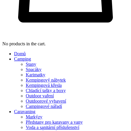
No products in the cart.
Domů
Camping
Stany
Spacáky
Karimatky
Kempingový nábytek
Kempingová křesla
Chladící tašky a boxy
Outdoor vaření
Outdoorové vybavení
Campingové nářadí
Caravaning
Markýzy
Předstany pro karavany a vany
Voda a sanitární příslušenství