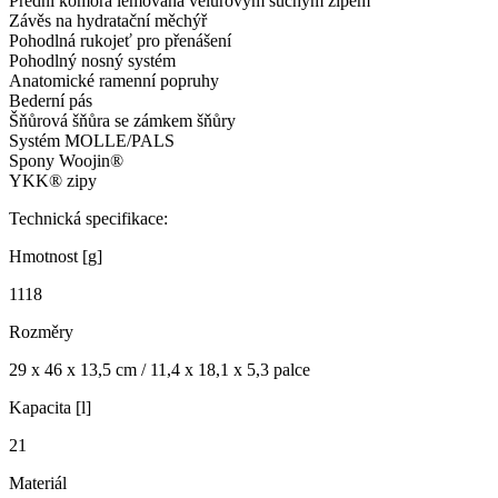
Přední komora lemovaná velurovým suchým zipem
Závěs na hydratační měchýř
Pohodlná rukojeť pro přenášení
Pohodlný nosný systém
Anatomické ramenní popruhy
Bederní pás
Šňůrová šňůra se zámkem šňůry
Systém MOLLE/PALS
Spony Woojin®
YKK® zipy
Technická specifikace:
Hmotnost [g]
1118
Rozměry
29 x 46 x 13,5 cm / 11,4 x 18,1 x 5,3 palce
Kapacita [l]
21
Materiál