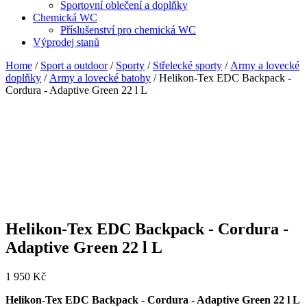
Sportovní oblečení a doplňky
Chemická WC
Příslušenství pro chemická WC
Výprodej stanů
Home
/
Sport a outdoor
/
Sporty
/
Střelecké sporty
/
Army a lovecké
doplňky
/
Army a lovecké batohy
/ Helikon-Tex EDC Backpack -
Cordura - Adaptive Green 22 l L
Helikon-Tex EDC Backpack - Cordura -
Adaptive Green 22 l L
1 950
Kč
Helikon-Tex EDC Backpack - Cordura - Adaptive Green 22 l L