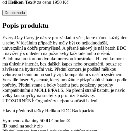
od
Helikon-Tex®
za cenu 1950 Kč
Do obchodu
Popis produktu
Every-Day Carry je název pro základní věci, které máme každý den
u sebe. V ideálním případě by měly být co nejjednodušší,
univerzální a dobře promyšlené. A přesně takový je náš batoh EDC
- navržený s ohledem na požadavky každodenního nošení.
Batoh má prostornou dvoukomorovou konstrukci. Hlavní komora
má úhledný interiér, bez dalších kapes nebo organizérů, pouze se
závěsem na hydratační vak. Přední komora je podšitá měkkou
velurovou tkaninou na suchý zip, kompatibilní s naším systémem
Versatile Insert System®, který umožňuje přizpůsobit si batoh podle
potřeby. Přední strana a boky batohu jsou potaženy popruhy
kompatibilními s MOLLE/PALS. Na přední straně batohu je navíc
velký kus smyčky na suchý zip pro různé nášivky.
UPOZORNĚNÍ: Organizéry nejsou součástí balení.
Hlavní přednosti tašky Helikon EDC Backpack®
Vyrobeno z tkaniny 500D Cordura®
ID panel na suchý zip