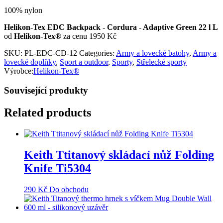
100% nylon
Helikon-Tex EDC Backpack - Cordura - Adaptive Green 22 l L
od
Helikon-Tex®
za cenu 1950 Kč
SKU:
PL-EDC-CD-12
Categories:
Army a lovecké batohy
,
Army a
lovecké doplňky
,
Sport a outdoor
,
Sporty
,
Střelecké sporty
Výrobce:
Helikon-Tex®
Související produkty
Related products
Keith Ttitanový skládací nůž Folding
Knife Ti5304
290
Kč
Do obchodu