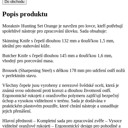
Do obchodu
Popis produktu
Morakniv Hunting Set Orange je navržen pro lovce, kteří potřebují
spolehlivé nástroje pro zpracování úlovku. Sada obsahuje:
Skinning Knife s čepelí dlouhou 132 mm a tloušťkou 1,5 mm,
ideální pro stahování kůže.
Butcher Knife s čepelí dlouhou 145 mm a tloušťkou 1,6 mm,
vhodný pro porcování masa.
Brousek (Sharpening Steel) s délkou 178 mm pro udržení ostří nožů
v perfektním stavu.
Všechny čepele jsou vyrobeny z nerezové švédské oceli, která je
známá svou odolností proti korozi a dlouhou životností ostří.
Ergonomické rukojeti z oranžového polymeru zajišťují bezpečný
úchop a vysokou viditelnost v terénu. Sada je dodávána v
praktickém plastovém pouzdře, které chrání nástroje a usnadňuje
jejich přenášení.
Hlavní přednosti – Kompletní sada pro zpracování zvěře – Vysoce
viditelné oranžové rukojeti – Ergonomický design pro pohodlné a