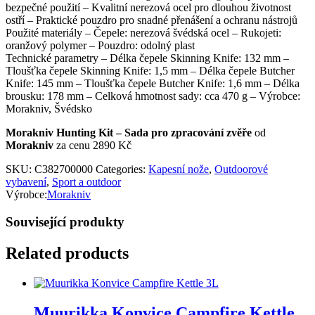
bezpečné použití – Kvalitní nerezová ocel pro dlouhou životnost
ostří – Praktické pouzdro pro snadné přenášení a ochranu nástrojů
Použité materiály – Čepele: nerezová švédská ocel – Rukojeti:
oranžový polymer – Pouzdro: odolný plast
Technické parametry – Délka čepele Skinning Knife: 132 mm –
Tloušťka čepele Skinning Knife: 1,5 mm – Délka čepele Butcher
Knife: 145 mm – Tloušťka čepele Butcher Knife: 1,6 mm – Délka
brousku: 178 mm – Celková hmotnost sady: cca 470 g – Výrobce:
Morakniv, Švédsko
Morakniv Hunting Kit – Sada pro zpracování zvěře
od
Morakniv
za cenu 2890 Kč
SKU:
C382700000
Categories:
Kapesní nože
,
Outdoorové
vybavení
,
Sport a outdoor
Výrobce:
Morakniv
Související produkty
Related products
Muurikka Konvice Campfire Kettle