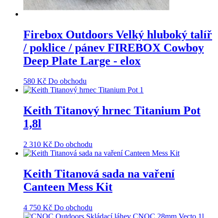
Firebox Outdoors Velký hluboký talíř
/ poklice / pánev FIREBOX Cowboy
Deep Plate Large - elox
580
Kč
Do obchodu
Keith Titanový hrnec Titanium Pot
1,8l
2 310
Kč
Do obchodu
Keith Titanová sada na vaření
Canteen Mess Kit
4 750
Kč
Do obchodu