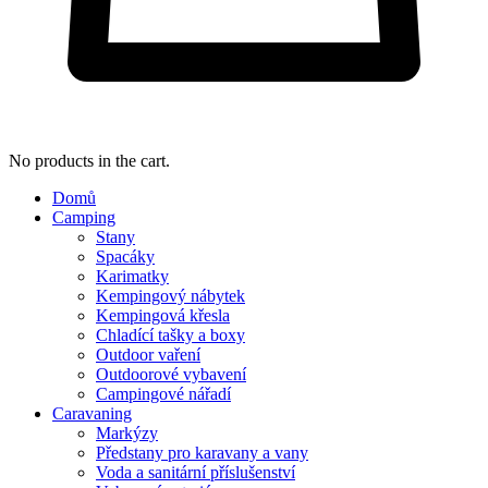
No products in the cart.
Domů
Camping
Stany
Spacáky
Karimatky
Kempingový nábytek
Kempingová křesla
Chladící tašky a boxy
Outdoor vaření
Outdoorové vybavení
Campingové nářadí
Caravaning
Markýzy
Předstany pro karavany a vany
Voda a sanitární příslušenství