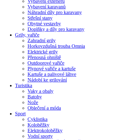
Vybavení exteriéru
Vybavení karavanů
Náhradní díly pro karavany
Střešní stany
Obytné vestavby
Doplňky a díly pro karavany
Grily, vařiče
Zahradní grily
Horkovzdušná trouba Omnia
Elektrické grily
Přenosná ohniště
Outdoorové vařiče
Plynové vařiče a kartuše
Kartuše a palivové láhve
Nádobí ke grilování
Turistika
Vaky a obaly
Batohy
Nože
Oblečení a móda
Sport
Cyklistika
Koloběžky
Elektrokoloběžky
Vodní sporty