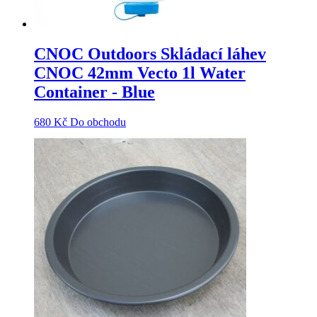
CNOC Outdoors Skládací láhev
CNOC 42mm Vecto 1l Water
Container - Blue
680
Kč
Do obchodu