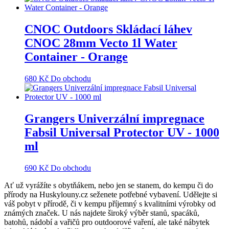
CNOC Outdoors Skládací láhev
CNOC 28mm Vecto 1l Water
Container - Orange
680
Kč
Do obchodu
Grangers Univerzální impregnace
Fabsil Universal Protector UV - 1000
ml
690
Kč
Do obchodu
Ať už vyrážíte s obytňákem, nebo jen se stanem, do kempu či do
přírody na Huskylouny.cz seženete potřebné vybavení. Udělejte si
váš pobyt v přírodě, či v kempu příjemný s kvalitními výrobky od
známých značek. U nás najdete široký výběr stanů, spacáků,
batohů, nádobí a vařičů pro outdoorové vaření, ale také nábytek