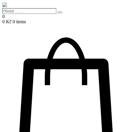
Hledat
Search
...
0
…
0
Kč
0 items