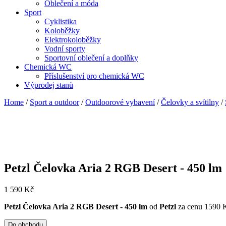
Oblečení a móda
Sport
Cyklistika
Koloběžky
Elektrokoloběžky
Vodní sporty
Sportovní oblečení a doplňky
Chemická WC
Příslušenství pro chemická WC
Výprodej stanů
Home
/
Sport a outdoor
/
Outdoorové vybavení
/
Čelovky a svítilny
/
Petzl Čelovka Aria 2 RGB Desert - 450 lm
1 590
Kč
Petzl Čelovka Aria 2 RGB Desert - 450 lm
od
Petzl
za cenu 1590 
Do obchodu