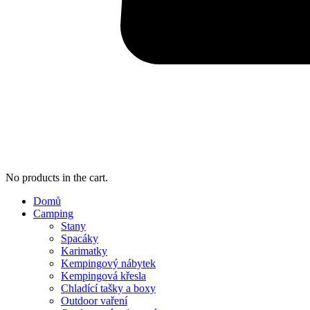
No products in the cart.
Domů
Camping
Stany
Spacáky
Karimatky
Kempingový nábytek
Kempingová křesla
Chladící tašky a boxy
Outdoor vaření