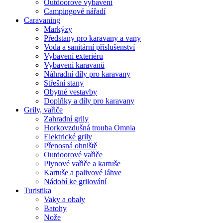
Outdoorové vybavení
Campingové nářadí
Caravaning
Markýzy
Předstany pro karavany a vany
Voda a sanitární příslušenství
Vybavení exteriéru
Vybavení karavanů
Náhradní díly pro karavany
Střešní stany
Obytné vestavby
Doplňky a díly pro karavany
Grily, vařiče
Zahradní grily
Horkovzdušná trouba Omnia
Elektrické grily
Přenosná ohniště
Outdoorové vařiče
Plynové vařiče a kartuše
Kartuše a palivové láhve
Nádobí ke grilování
Turistika
Vaky a obaly
Batohy
Nože