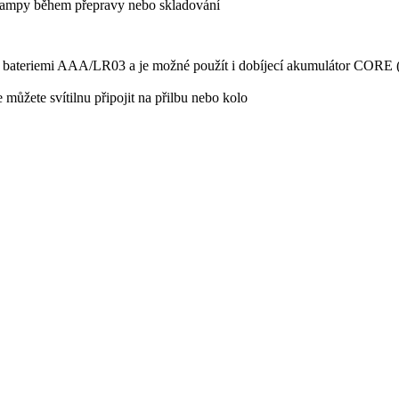
lampy během přepravy nebo skladování
iemi AAA/LR03 a je možné použít i dobíjecí akumulátor CORE (není
te svítilnu připojit na přilbu nebo kolo