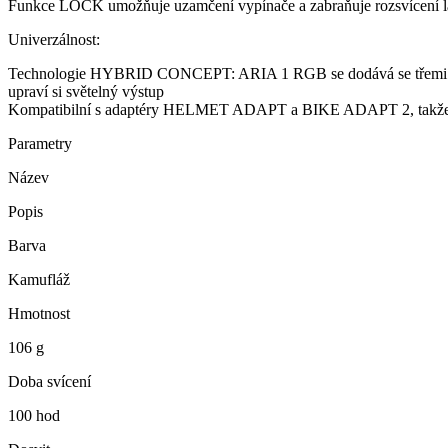
Funkce LOCK umožňuje uzamčení vypínače a zabraňuje rozsvícení 
Univerzálnost:
Technologie HYBRID CONCEPT: ARIA 1 RGB se dodává se třemi bater
upraví si světelný výstup
Kompatibilní s adaptéry HELMET ADAPT a BIKE ADAPT 2, takže může
Parametry
Název
Popis
Barva
Kamufláž
Hmotnost
106 g
Doba svícení
100 hod