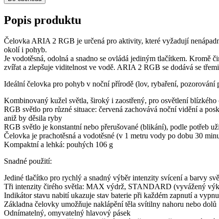
Popis produktu
Čelovka ARIA 2 RGB je určená pro aktivity, které vyžadují nenápadnos
okolí i pohyb.
Je vodotěsná, odolná a snadno se ovládá jediným tlačítkem. Kromě či
zvířat a zlepšuje viditelnost ve vodě. ARIA 2 RGB se dodává se 
Ideální čelovka pro pohyb v noční přírodě (lov, rybaření, pozorování p
Kombinovaný kužel světla, široký i zaostřený, pro osvětlení blízkého
RGB světlo pro různé situace: červená zachovává noční vidění a posky
aniž by děsila ryby
RGB světlo je konstantní nebo přerušované (blikání), podle potřeb už
Čelovka je prachotěsná a vodotěsné (v 1 metru vody po dobu 30 minu
Kompaktní a lehká: pouhých 106 g
Snadné použití:
Jediné tlačítko pro rychlý a snadný výběr intenzity svícení a barvy svě
Tři intenzity čirého světla: MAX výdrž, STANDARD (vyvážený vý
Indikátor stavu nabití ukazuje stav baterie při každém zapnutí a vypnu
Základna čelovky umožňuje naklápění těla svítilny nahoru nebo dolů
Odnímatelný, omyvatelný hlavový pásek