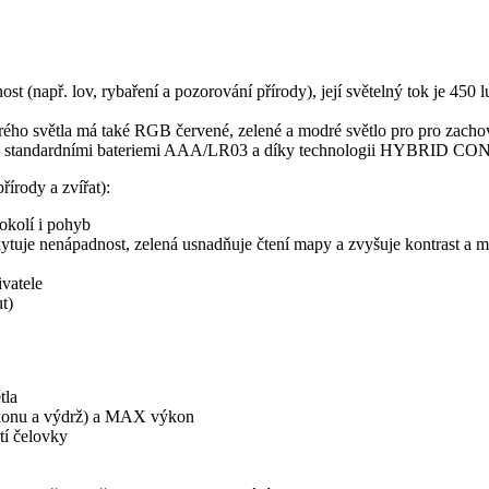
t (např. lov, rybaření a pozorování přírody), její světelný tok je 450
rého světla má také RGB červené, zelené a modré světlo pro pro zacho
třemi standardními bateriemi AAA/LR03 a díky technologii HYBRID CO
řírody a zvířat):
 okolí i pohyb
tuje nenápadnost, zelená usnadňuje čtení mapy a zvyšuje kontrast a mo
ivatele
t)
tla
konu a výdrž) a MAX výkon
tí čelovky