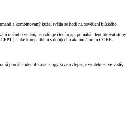
 lumenů a kombinovaný kužel světla se hodí na osvětlení blízkého
vání nočního vidění, usnadňuje čtení map, pomáhá identifikovat stopy
NCEPT je také kompatibilní s dobíjecím akumulátorem CORE.
drá pomáhá identifikovat stopy krve a zlepšuje viditelnost ve vodě,