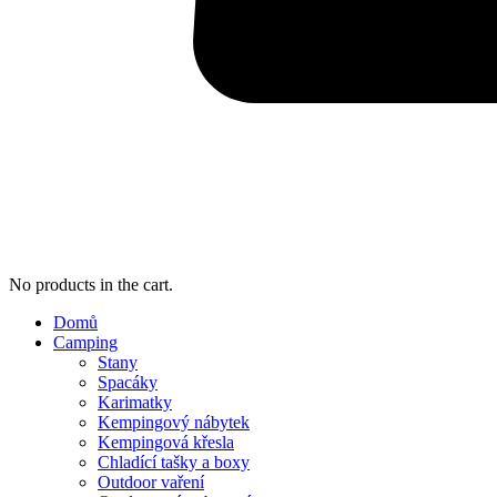
No products in the cart.
Domů
Camping
Stany
Spacáky
Karimatky
Kempingový nábytek
Kempingová křesla
Chladící tašky a boxy
Outdoor vaření