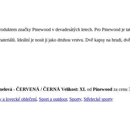
produktem značky Pinewood v devadesátých letech. Pro Pinewood je ta
materiálů. Ideální je nosit ji jako druhou vrstvu. Dvě kapsy na hrudi, d
Flanelová - ČERVENÁ / ČERNÁ Velikost: XL
od
Pinewood
za cenu 
 a lovecké oblečení
,
Sport a outdoor
,
Sporty
,
Střelecké sporty