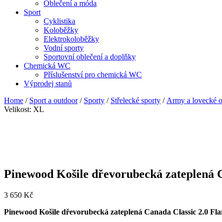
Oblečení a móda
Sport
Cyklistika
Koloběžky
Elektrokoloběžky
Vodní sporty
Sportovní oblečení a doplňky
Chemická WC
Příslušenství pro chemická WC
Výprodej stanů
Home
/
Sport a outdoor
/
Sporty
/
Střelecké sporty
/
Army a lovecké o
Velikost: XL
Pinewood Košile dřevorubecká zateplená 
3 650
Kč
Pinewood Košile dřevorubecká zateplená Canada Classic 2.0 