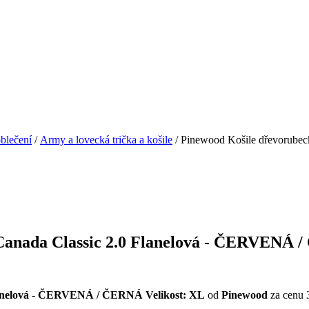
blečení
/
Army a lovecká trička a košile
/ Pinewood Košile dřevorube
Canada Classic 2.0 Flanelová - ČERVENÁ 
Flanelová - ČERVENÁ / ČERNÁ Velikost: XL
od
Pinewood
za cenu 