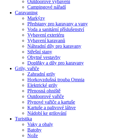
Outdoorové vybavení
Campingové nářadí
Caravaning
Markýzy
Předstany pro karavany a vany
Voda a sanitární příslušenství
Vybavení exteriéru
Vybavení karavanů
Náhradní díly pro karavany
Střešní stany
Obytné vestavby
Doplňky a díly pro karavany
Grily, vařiče
Zahradní grily
Horkovzdušná trouba Omnia
Elektrické grily
Přenosná ohniště
Outdoorové vařiče
Plynové vařiče a kartuše
Kartuše a palivové láhve
Nádobí ke grilování
Turistika
Vaky a obaly
Batohy
Nože