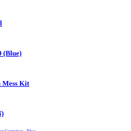
l
 (Blue)
n Mess Kit
N)