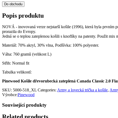
Do obchodu
Popis produktu
NOVÁ - inovovaná verze nejstarší košile (1996), která byla prvním 
prorazila do Evropy.
Jedná se o teplou zateplenou košili s knoflíky na patenty. Použit mix 
Materiál: 70% akryl, 30% vlna, Podšívka: 100% polyester.
Váha: 760 gramů (velikost L)
Střih: Normal fit
Tabulka velikostí:
Pinewood Košile dřevorubecká zateplená Canada Classic 2.0 
SKU:
5000-518_XL
Categories:
Army a lovecká trička a košile
,
Army
Výrobce:
Pinewood
Související produkty
Related products