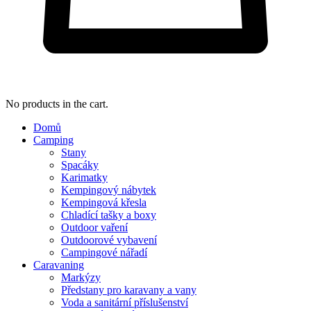
No products in the cart.
Domů
Camping
Stany
Spacáky
Karimatky
Kempingový nábytek
Kempingová křesla
Chladící tašky a boxy
Outdoor vaření
Outdoorové vybavení
Campingové nářadí
Caravaning
Markýzy
Předstany pro karavany a vany
Voda a sanitární příslušenství