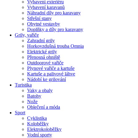
Vybavení exteriéru
Vybavení karavanů
Náhradní díly pro karavany
Střešní stany
Obytné vestavby
Doplňky a díly pro karavany
Grily, vařiče
Zahradní grily
Horkovzdušná trouba Omnia
Elektrické grily
Přenosná ohniště
Outdoorové vařiče
Plynové vařiče a kartuše
Kartuše a palivové láhve
Nádobí ke grilování
Turistika
Vaky a obaly
Batohy
Nože
Oblečení a móda
Sport
Cyklistika
Koloběžky
Elektrokoloběžky
Vodní sporty