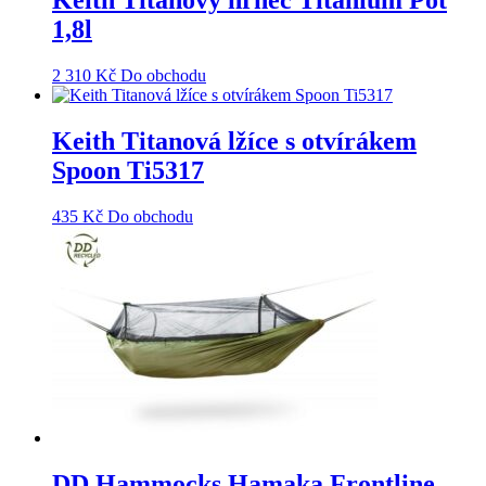
Keith Titanový hrnec Titanium Pot
1,8l
2 310
Kč
Do obchodu
Keith Titanová lžíce s otvírákem
Spoon Ti5317
435
Kč
Do obchodu
DD Hammocks Hamaka Frontline