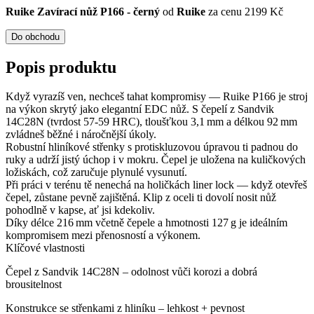
Ruike Zavírací nůž P166 - černý
od
Ruike
za cenu 2199 Kč
Do obchodu
Popis produktu
Když vyrazíš ven, nechceš tahat kompromisy — Ruike P166 je stroj
na výkon skrytý jako elegantní EDC nůž. S čepelí z Sandvik
14C28N (tvrdost 57‑59 HRC), tloušťkou 3,1 mm a délkou 92 mm
zvládneš běžné i náročnější úkoly.
Robustní hliníkové střenky s protiskluzovou úpravou ti padnou do
ruky a udrží jistý úchop i v mokru. Čepel je uložena na kuličkových
ložiskách, což zaručuje plynulé vysunutí.
Při práci v terénu tě nenechá na holičkách liner lock — když otevřeš
čepel, zůstane pevně zajištěná. Klip z oceli ti dovolí nosit nůž
pohodlně v kapse, ať jsi kdekoliv.
Díky délce 216 mm včetně čepele a hmotnosti 127 g je ideálním
kompromisem mezi přenosností a výkonem.
Klíčové vlastnosti
Čepel z Sandvik 14C28N – odolnost vůči korozi a dobrá
brousitelnost
Konstrukce se střenkami z hliníku – lehkost + pevnost