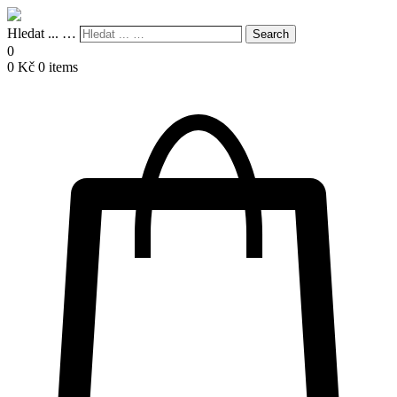
Hledat ... …
Search
0
0
Kč
0 items