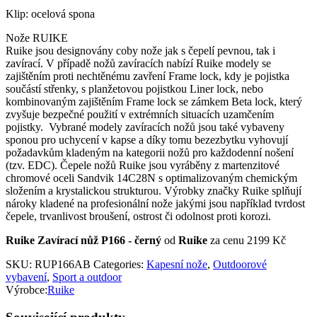
Klip: ocelová spona
Nože RUIKE
Ruike jsou designovány coby nože jak s čepelí pevnou, tak i
zavírací. V případě nožů zavíracích nabízí Ruike modely se
zajištěním proti nechtěnému zavření Frame lock, kdy je pojistka
součástí střenky, s planžetovou pojistkou Liner lock, nebo
kombinovaným zajištěním Frame lock se zámkem Beta lock, který
zvyšuje bezpečné použití v extrémních situacích uzamčením
pojistky. Vybrané modely zavíracích nožů jsou také vybaveny
sponou pro uchycení v kapse a díky tomu bezezbytku vyhovují
požadavkům kladeným na kategorii nožů pro každodenní nošení
(tzv. EDC). Čepele nožů Ruike jsou vyráběny z martenzitové
chromové oceli Sandvik 14C28N s optimalizovaným chemickým
složením a krystalickou strukturou. Výrobky značky Ruike splňují
nároky kladené na profesionální nože jakými jsou například tvrdost
čepele, trvanlivost broušení, ostrost či odolnost proti korozi.
Ruike Zavírací nůž P166 - černý
od
Ruike
za cenu 2199 Kč
SKU:
RUP166AB
Categories:
Kapesní nože
,
Outdoorové
vybavení
,
Sport a outdoor
Výrobce:
Ruike