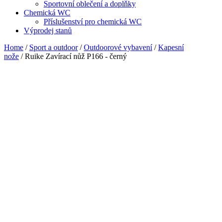
Sportovní oblečení a doplňky
Chemická WC
Příslušenství pro chemická WC
Výprodej stanů
Home
/
Sport a outdoor
/
Outdoorové vybavení
/
Kapesní
nože
/ Ruike Zavírací nůž P166 - černý