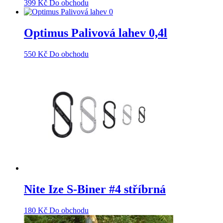
399
Kč
Do obchodu
Optimus Palivová lahev 0,4l
550
Kč
Do obchodu
Nite Ize S-Biner #4 stříbrná
180
Kč
Do obchodu